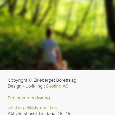
Copyright © Eikeberget Borettslag
Design / Utvikling :
Destino AS
Personvernerklæring
eikeberget@styretmitt.no
Aktivitetshuset Tirsdager 18 - 19